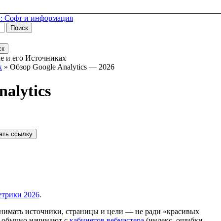
: Софт и информация
Поиск
ск
е и его Источниках
к
»
Обзор Google Analytics — 2026
alytics
ать ссылку
етрики 2026
.
нимать источники, страницы и цели — не ради «красивых
Ф обычно начинают с
кабинетов вебмастера
(индекс, ошибки,