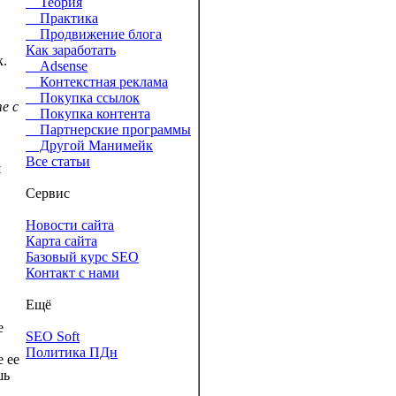
Теория
Практика
Продвижение блога
Как заработать
к.
Adsense
Контекстная реклама
Покупка ссылок
е с
Покупка контента
Партнерские программы
Другой Манимейк
Все статьи
й
Сервис
Новости сайта
Карта сайта
Базовый курс SEO
Контакт с нами
Ещё
е
SEO Soft
Политика ПДн
 ее
шь