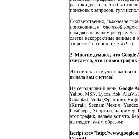
раз таки для того, что бы отдел
поисковых запросов, гугл испол
Соответственно, "
ключевое слов
поисковика, а "
ключевой запрос
находясь на вашем ресурсе. Час
слегка некорректные данные в о
запросов" в своих отчетах! :-)
2.
Многие думают, что Google 
считается, что только трафик
Это не так - все учитывается н
выдала вам система!
На сегодняшний день,
Google An
Yahoo, MSN, Lycos, Ask, AltaVis
Gigablast, Voila (Франция), Virg
(Китай), Seznam (Чехия), Yandex,
Рамблера, Апорта и, например, 
этот трафик, делаем вот что. Бе
выглядит таким образом:
[script src="http://www.google-a
[/script]