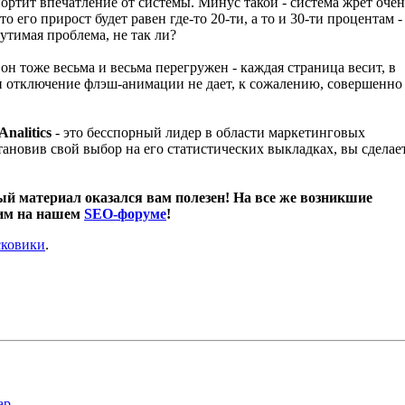
ортит впечатление от системы. Минус такой - система жрет очен
о его прирост будет равен где-то 20-ти, а то и 30-ти процентам -
утимая проблема, не так ли?
он тоже весьма и весьма перегружен - каждая страница весит, в
 и отключение флэш-анимации не дает, к сожалению, совершенно
Analitics
- это бесспорный лидер в области маркетинговых
ановив свой выбор на его статистических выкладках, вы сделае
й материал оказался вам полезен! На все же возникшие
тим на нашем
SEO-форуме
!
сковики
.
ap