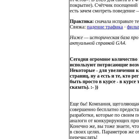
покрытие). Счётчик посещений (
есть зачем смотреть поведение 
Практика:
сначала исправьте т
Связка:
падение трафика
·
фильт
Ниже — историческая база про 
актуальной справкой GA4.
Сегодня огромное количество
используют потрясающие возмо
Некоторые - для увеличения к
страниц, ну а есть и те, кто р
быть просто в курсе - в курсе 
сказать). :- ))
Еще бы! Компания, щеголяющая
совершенно бесплатно предоста
разработки, которые по своим п
аналоги от конкурирующих про
Конечно же, вы тоже знаете, чт
в своих целях. Параметров же о
перечислять!