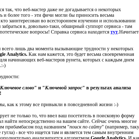
тся так, что веб-мастер даже не догадывается о некоторых
ть и более того - эти фичи могли бы приносить весьма
 кто заинтересован во всестороннем изучении и использовании
 забраться в, довольно-таки, обширный суппорт сервиса - там
ипотетические вопросы! Справка сервиса находится
тут
.Начитает
м всего лишь два момента вызывающие трудности у некоторых
le Analytics.
Как нам кажется, это будет весьма своевременная
 для начинающих веб-мастеров рунета, которых с каждым днем
:-)
рудности:
Ключевое слово
" и "
Ключевой запрос
" в результах анализа
!
мы, как к этому все привыкли в повседневной жизни :-)
ирует не только то, что ввел ваш посетитель в поисковую форму
лал найти непосредственно на вашем сайте. Сейчас очень многие
ым прибамбасом под названием "
поиск по сайту
" (например, так
 гугла) - все что ищется там и является тем самым внутренним
дополнительно анализируется алгоритмом
Google Analytics.
И ка