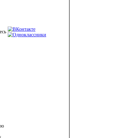
есь
ую
к