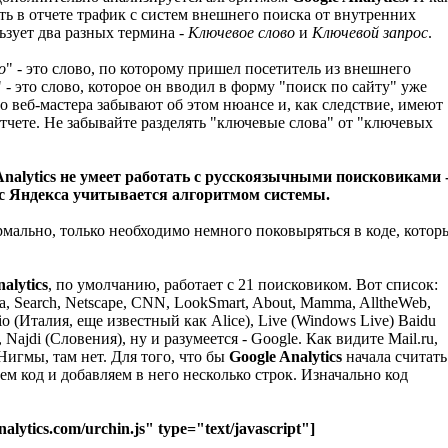
ить в отчете трафик с систем внешнего поиска от внутренних
ьзует два разных термина -
Ключевое слово
и
Ключевой запрос
.
о
" - это слово, по которому пришел посетитель из внешнего
" - это слово, которое он вводил в форму "поиск по сайту" уже
то веб-мастера забывают об этом нюансе и, как следствие, имеют
тчете. Не забывайте разделять "ключевые слова" от "ключевых
Analytics не умеет работать с русскоязычными поисковиками 
 с Яндекса учитывается алгоритмом системы.
ормально, только необходимо немного поковыряться в коде, котор
alytics
, по умолчанию, работает с 21 поисковиком. Вот список:
ta, Search, Netscape, CNN, LookSmart, About, Mamma, AlltheWeb,
ilio (Италия, еще известный как Alice), Live (Windows Live) Baidu
 Najdi (Словения), ну и разумеется - Google. Как видите Mail.ru,
Нигмы, там нет. Для того, что бы
Google Analytics
начала считать
рем код и добавляем в него несколько строк. Изначально код
nalytics.com/urchin.js" type="text/javascript"]