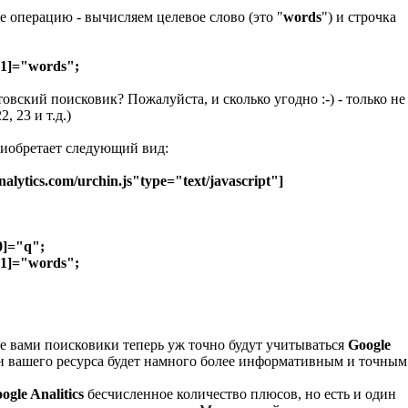
 операцию - вычисляем целевое слово (это "
words
") и строчка
1]="words";
овский поисковик? Пожалуйста, и сколько угодно :-) - только не
, 23 и т.д.)
риобретает следующий вид:
nalytics.com/urchin.js"type="text/javascript"]
0]="q";
1]="words";
е вами поисковики теперь уж точно будут учитываться
Google
и вашего ресурса будет намного более информативным и точным
ogle Analitics
бесчисленное количество плюсов, но есть и один