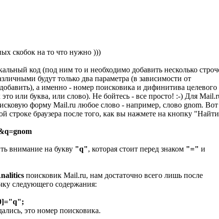
ых скобок на то что нужно )))
икальный код (под ним то и необходимо добавить несколько строч
зличными будут только два параметра (в зависимости от
добавить), а именно - номер поисковика и дифинитива целевого
то или буква, или слово). Не бойтесь - все просто! :-) Для Mail.r
сковую форму Mail.ru любое слово - например, слово gnom. Вот
ной строке браузера после того, как вы нажмете на кнопку "Найти
r=y&q=gnom
ить внимание на букву
"q"
, которая стоит перед знаком
"="
и
nalitics
поисковик Mail.ru, нам достаточно всего лишь после
очку следующего содержания:
0]="q";
дались, это номер поисковика.