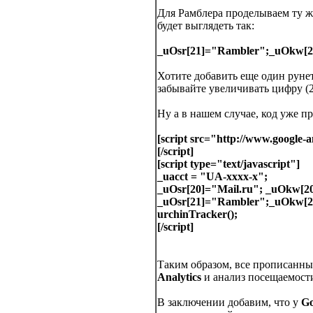
Для Рамблера проделываем ту же
будет выглядеть так:
_uOsr[21]="Rambler";_uOkw[2
Хотите добавить еще один рунет
забывайте увеличивать цифру (22
Ну а в нашем случае, код уже п
[script src="http://www.google-a
[/script]
[script type="text/javascript"]
_uacct = "UA-xxxx-x";
_uOsr[20]="Mail.ru"; _uOkw[2
_uOsr[21]="Rambler";_uOkw[2
urchinTracker();
[/script]
Таким образом, все прописанны
Analytics
и анализ посещаемост
В заключении добавим, что у
Go