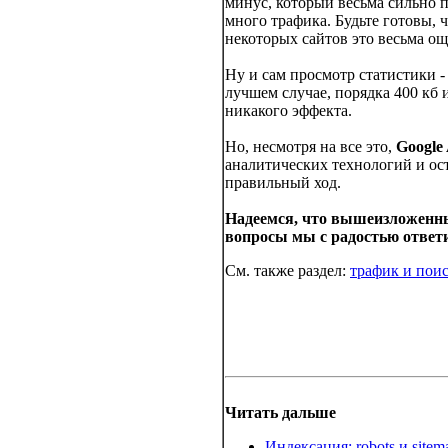
минус, который весьма сильно п
много трафика. Будьте готовы, чт
некоторых сайтов это весьма ощ
Ну и сам просмотр статистики - 
лучшем случае, порядка 400 кб
никакого эффекта.
Но, несмотря на все это,
Google 
аналитических технологий и ост
правильный ход.
Надеемся, что вышеизложенны
вопросы мы с радостью отве
См. также раздел:
трафик и пои
Читать дальше
Индексация: robots и sitem