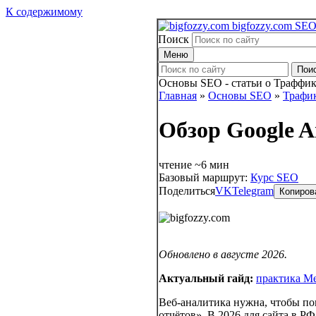
К содержимому
bigfozzy.com
SEO
Поиск
Меню
Пои
Основы SEO - статьи о Траффик
Главная
»
Основы SEO
»
Трафи
Обзор Google An
чтение ~6 мин
Базовый маршрут:
Курс SEO
Поделиться
VK
Telegram
Копиров
Обновлено в августе 2026.
Актуальный гайд:
практика М
Веб-аналитика нужна, чтобы по
отчётов». В 2026 для сайта в Р