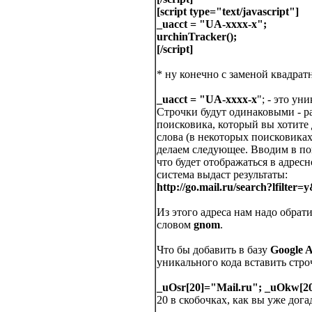
[script type="text/javascript"]
_uacct = "UA-xxxx-x";
urchinTracker();
[/script]
* ну конечно с заменой квадратн
_uacct = "UA-xxxx-x
"; - это ун
Строчки будут одинаковыми - ра
поисковика, который вы хотите 
слова (в некоторых поисковиках э
делаем следующее. Вводим в пои
что будет отображаться в адрес
система выдаст результаты:
http://go.mail.ru/search?lfilte
Из этого адреса нам надо обрат
словом
gnom
.
Что бы добавить в базу
Google A
уникального кода вставить стр
_uOsr[20]="Mail.ru"; _uOkw[2
20 в скобочках, как вы уже дога