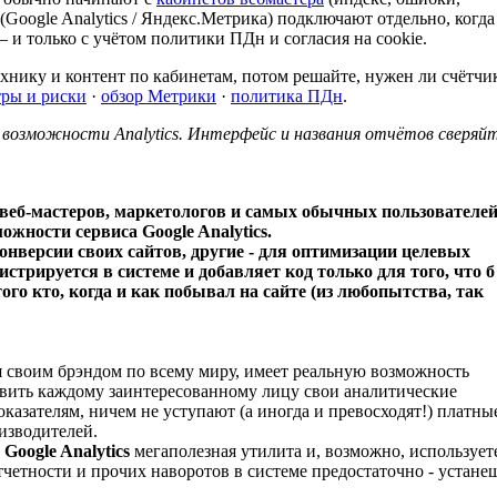
Google Analytics / Яндекс.Метрика) подключают отдельно, когда
— и только с учётом политики ПДн и согласия на cookie.
ехнику и контент по кабинетам, потом решайте, нужен ли счётчи
ры и риски
·
обзор Метрики
·
политика ПДн
.
возможности Analytics. Интерфейс и названия отчётов сверяйт
 веб-мастеров, маркетологов и самых обычных пользователе
жности сервиса Google Analytics.
онверсии своих сайтов, другие - для оптимизации целевых
егистрируется в системе и добавляет код только для того, что б
того кто, когда и как побывал на сайте (из любопытства, так
 своим брэндом по всему миру, имеет реальную возможность
вить каждому заинтересованному лицу свои аналитические
оказателям, ничем не уступают (а иногда и превосходят!) платны
изводителей.
о
Google Analytics
мегаполезная утилита и, возможно, используете
тчетности и прочих наворотов в системе предостаточно - устане