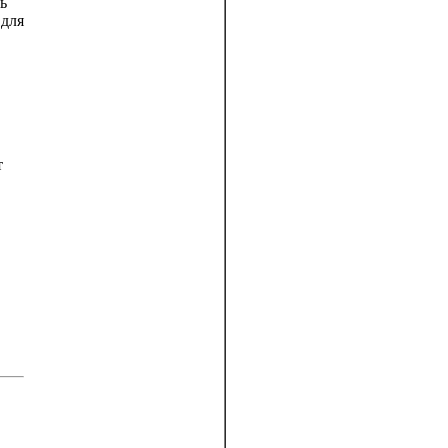
ь
 для
т