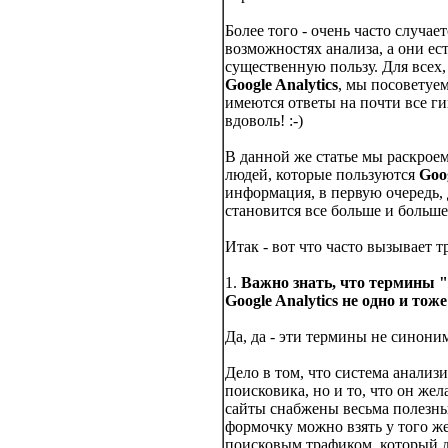
Более того - очень часто случае
возможностях анализа, а они ес
существенную пользу. Для всех,
Google Analytics
, мы посоветуем
имеются ответы на почти все г
вдоволь! :-)
В данной же статье мы раскрое
людей, которые пользуются
Goog
информация, в первую очередь,
становится все больше и больше.
Итак - вот что часто вызывает т
1.
Важно знать, что термины "
Google Analytics не одно и тоже
Да, да - эти термины не синони
Дело в том, что система анализ
поисковика, но и то, что он же
сайты снабжены весьма полезн
формочку можно взять у того же
поисковым трафиком, который 