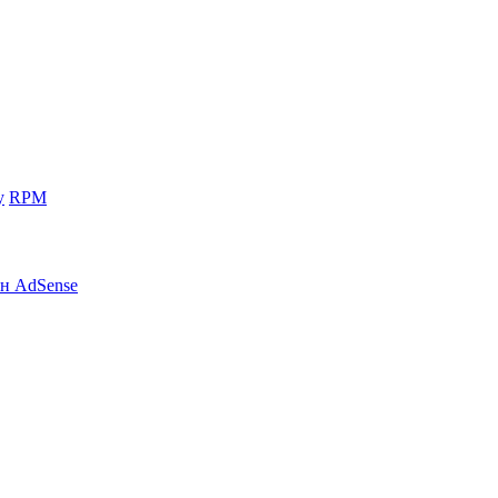
у
RPM
н AdSense