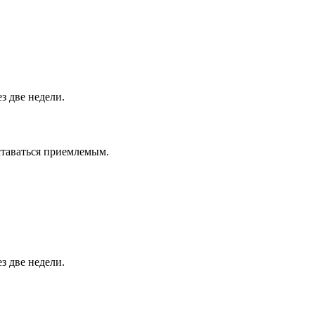
з две недели.
ставаться приемлемым.
з две недели.