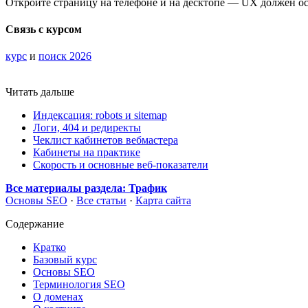
Откройте страницу на телефоне и на десктопе — UX должен о
Связь с курсом
курс
и
поиск 2026
Читать дальше
Индексация: robots и sitemap
Логи, 404 и редиректы
Чеклист кабинетов вебмастера
Кабинеты на практике
Скорость и основные веб-показатели
Все материалы раздела: Трафик
Основы SEO
·
Все статьи
·
Карта сайта
Содержание
Кратко
Базовый курс
Основы SEO
Терминология SEO
О доменах